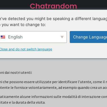
Chatrandom
La privacy
've detected you might be speaking a different langua
 you want to change to:
English
Change Languag
za e rispetta la privacy dei propri utenti ("voi", "vostro" o "ute
 modo in cui le utilizziamo e le misure che adottiamo per salvaguard
Close and do not switch language
andom.com, l'utente accetta i termini della presente Informativa s
ni dai nostri utenti:
ni che possono essere utilizzate per identificare l'utente, come il 
tente le fornisce volontariamente, ad esempio quando crea un acc
ticamente alcune informazioni sulle modalità di interazione con la 
tate e la durata della visita.