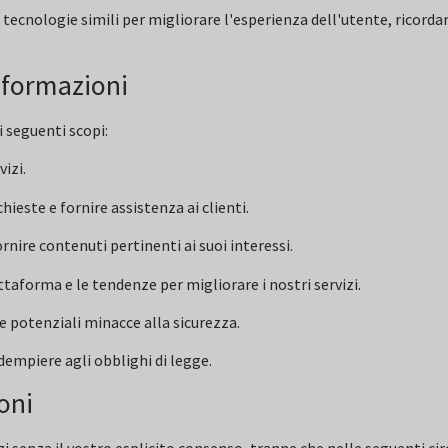
e tecnologie simili per migliorare l'esperienza dell'utente, ricorda
nformazioni
i seguenti scopi:
vizi.
hieste e fornire assistenza ai clienti.
rnire contenuti pertinenti ai suoi interessi.
ttaforma e le tendenze per migliorare i nostri servizi.
 e potenziali minacce alla sicurezza.
 adempiere agli obblighi di legge.
oni
zi senza il vostro esplicito consenso, tranne che nelle seguenti ci